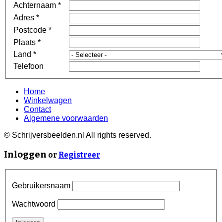
Achternaam
*
Adres
*
Postcode
*
Plaats
*
Land
*
Telefoon
Home
Winkelwagen
Contact
Algemene voorwaarden
© Schrijversbeelden.nl All rights reserved.
Inloggen
or
Registreer
Gebruikersnaam
Wachtwoord